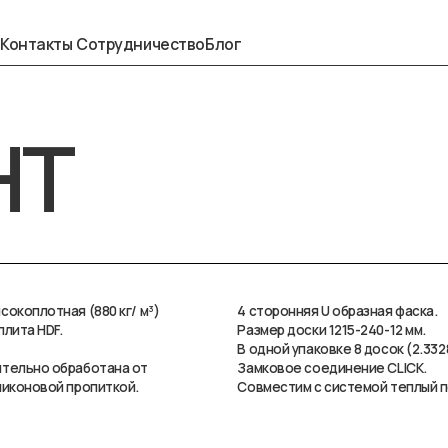
+7 901 5
кты
Сотрудничество
Блог
Т
ная (880 кг/ м³)
4 сторонняя U образная фаска.
F.
Размер доски 1215-240-12 мм.
В одной упаковке 8 досок (2.3328 м²).
обработана от
Замковое соединение CLICK.
ой пропиткой.
Совместим с системой теплый пол.