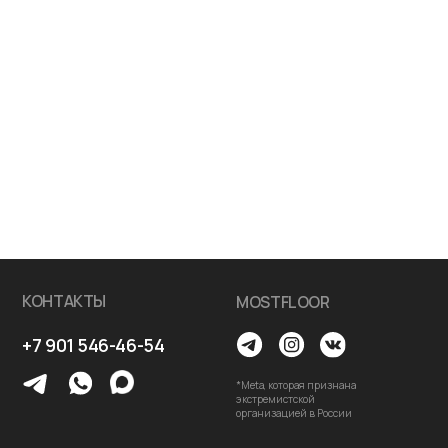
MOSTFLOOR
6-46-54
*Meta, которая признана
экстремистской
организацией в России
OOR