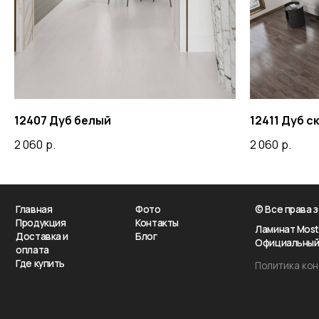
12407 Дуб белый
12411 Дуб 
Главная
Фото
© Все права защищен
Продукция
Контакты
Ламинат Most Floor оп
2 060
р.
2 060
р.
Доставка и
Блог
Официальный Дистри
оплата
Где купить
Политика конфиденц
MOS