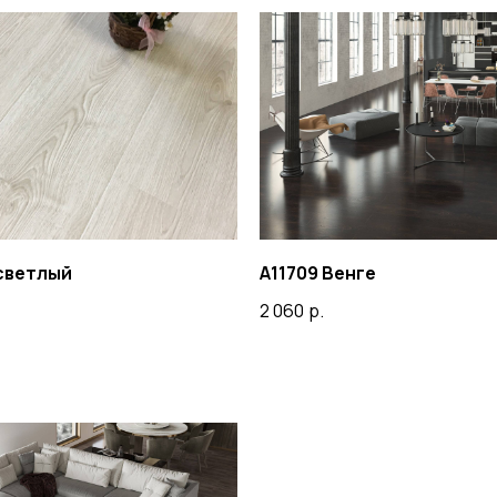
 светлый
A11709 Венге
2 060
р.