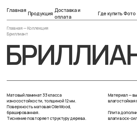
Главная
Доставка и
Продукция
Где купить
Фото
Конта
оплата
Главная
— Коллекция
Бриллиант
БРИЛЛИАН
Матовый ламинат 33 класса
Материал — высокоплот
износостойкости, толщиной 12 мм.
влагостойкая плита HD
Поверхность матовая OileWood,
брашированная.
Плита дополнительно 
Тиснение повторяет структуру дерева.
влаги воск-силиконов