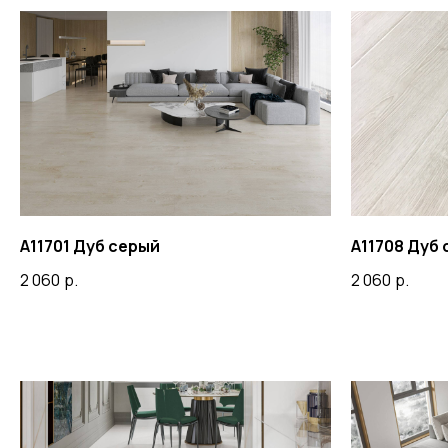
A11701 Дуб серый
A11708 Дуб
2 060
р.
2 060
р.