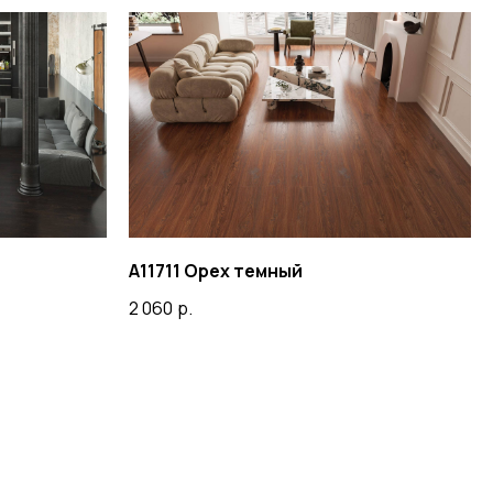
A11711 Орех темный
2 060
р.