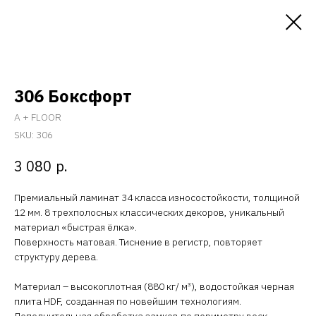
306 Боксфорт
A + FLOOR
SKU:
306
р.
3 080
Премиальный ламинат 34 класса износостойкости, толщиной
12 мм. 8 трехполосных классических декоров, уникальный
материал «быстрая ёлка».
Поверхность матовая. Тиснение в регистр, повторяет
структуру дерева.
Материал – высокоплотная (880 кг/ м³), водостойкая черная
плита HDF, созданная по новейшим технологиям.
Дополнительная обработка замков по периметру воск