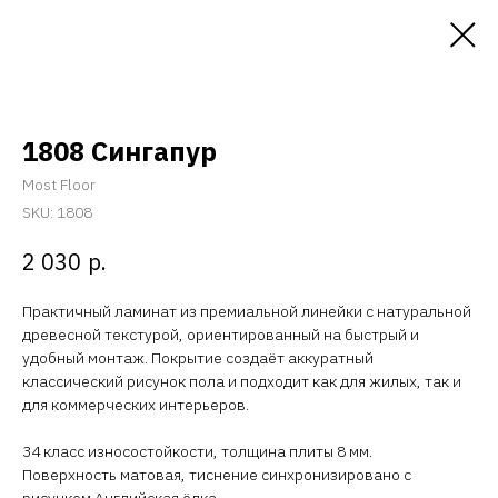
1808 Сингапур
Most Floor
SKU:
1808
р.
2 030
Практичный ламинат из премиальной линейки с натуральной
древесной текстурой, ориентированный на быстрый и
удобный монтаж. Покрытие создаёт аккуратный
классический рисунок пола и подходит как для жилых, так и
для коммерческих интерьеров.
34 класс износостойкости, толщина плиты 8 мм.
Поверхность матовая, тиснение синхронизировано с
рисунком Английская ёлка.