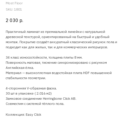
Most Floor
SKU:
1801
2 030
р.
Практичный ламинат из премиальной линейки с натуральной
древесной текстурой, ориентированный на быстрый и удобный
монтаж. Покрытие создаёт аккуратный классический рисунок пола и
подходит как для жилых, так и для коммерческих интерьеров.
34 класс износостойкости, толщина плиты 8 мм.
Поверхность матовая, тиснение синхронизировано с рисунком
Английская ёлка.
Материал — высокоплотная водостойкая плита HDF повышенной
стабильности геометрии.
4-сторонняя V-образная фаска.
30 шт в упаковке ( 2.016 м2)
Замковое соединение Herringbone Click AB.
Совместим с системой тёплого пола.
Коллекция: Easy Click