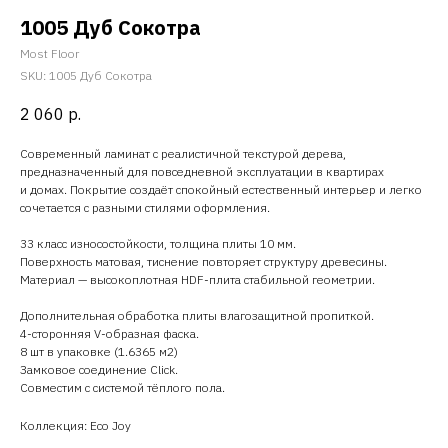
1005 Дуб Сокотра
Most Floor
SKU:
1005 Дуб Сокотра
2 060
р.
Современный ламинат с реалистичной текстурой дерева,
предназначенный для повседневной эксплуатации в квартирах
и домах. Покрытие создаёт спокойный естественный интерьер и легко
сочетается с разными стилями оформления.
33 класс износостойкости, толщина плиты 10 мм.
Поверхность матовая, тиснение повторяет структуру древесины.
Материал — высокоплотная HDF-плита стабильной геометрии.
Дополнительная обработка плиты влагозащитной пропиткой.
4-сторонняя V-образная фаска.
8 шт в упаковке (1.6365 м2)
Замковое соединение Click.
Совместим с системой тёплого пола.
Коллекция: Eco Joy