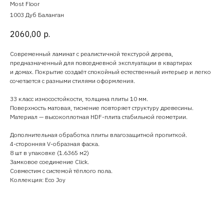
Most Floor
1003 Дуб Баланган
2060,00
р.
Современный ламинат с реалистичной текстурой дерева,
предназначенный для повседневной эксплуатации в квартирах
и домах. Покрытие создаёт спокойный естественный интерьер и легко
сочетается с разными стилями оформления.
33 класс износостойкости, толщина плиты 10 мм.
Поверхность матовая, тиснение повторяет структуру древесины.
Материал — высокоплотная HDF-плита стабильной геометрии.
Дополнительная обработка плиты влагозащитной пропиткой.
4-сторонняя V-образная фаска.
8 шт в упаковке (1.6365 м2)
Замковое соединение Click.
Совместим с системой тёплого пола.
Коллекция: Eco Joy