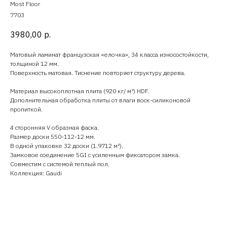
Most Floor
7703
3980,00
р.
Матовый ламинат французская «елочка», 34 класса износостойкости,
толщиной 12 мм.
Поверхность матовая. Тиснение повторяет структуру дерева.
Материал высокоплотная плита (920 кг/ м³) HDF.
Дополнительная обработка плиты от влаги воск-силиконовой
пропиткой.
4 сторонняя V образная фаска.
Размер доски 550-112-12 мм.
В одной упаковке 32 доски (1.9712 м²).
Замковое соединение 5GI с усиленным фиксатором замка.
Совместим с системой теплый пол.
Коллекция: Gaudi