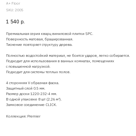
A+ Floor
SKU:
2005
1 540
р.
Премиальная серия кварц виниловой плитки SPC.
Поверхность матовая, брашированная.
Тиснение повторяет структуру дерева.
Полностью водостойкий материал, не боится ударов, легко собирается.
Подходит для использования в ванных комнатах, помещениях
с повышенной нагрузкой.
Подходит для системы теплых полов.
4 сторонняя V образная фаска.
Защитный слой 0.5 мм.
Размер доски 1220-232-4 мм.
В одной упаковке 8 шт (2.26 м²).
Замковое соединение CLICK.
Коллекция: Premier