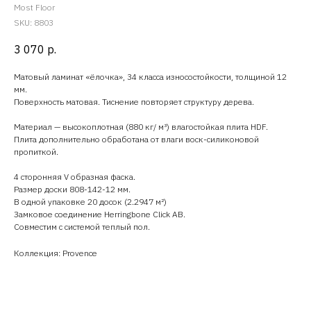
Most Floor
SKU:
8803
3 070
р.
Матовый ламинат «ёлочка», 34 класса износостойкости, толщиной 12
мм.
Поверхность матовая. Тиснение повторяет структуру дерева.
Материал — высокоплотная (880 кг/ м³) влагостойкая плита HDF.
Плита дополнительно обработана от влаги воск-силиконовой
пропиткой.
4 сторонняя V образная фаска.
Размер доски 808-142-12 мм.
В одной упаковке 20 досок (2.2947 м²)
Замковое соединение Herringbone Click AB.
Совместим с системой теплый пол.
Коллекция: Provence